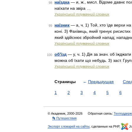
наїздка
— и, ж., мисл. Відоме давнє п
98
наїхати на звіра …
Український тлумачний словник
наїзник
— а, ч. 1) Той, хто їде верхи на
99
коні. 3) Фахівець, який тренує рисистих 
який здійснює збройний напад; нападни
Український тлумачний словник
об'їзд
— у, ч. 1) Дія за знач. об їжджати
100
можна об їхати що небудь. 3) заст. Груп
Український тлумачний словник
Страницы
←
Предыдущая
Сле
1
2
3
4
5
6
© Академик, 2000-2026
Обратная связь:
Техподдерж
👣 Путешествия
Экспорт словарей на сайты
, сделанные на PHP,
Jo