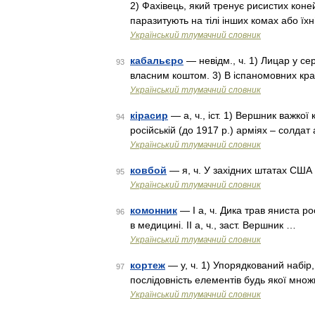
2) Фахівець, який тренує рисистих коней
паразитують на тілі інших комах або їх
Український тлумачний словник
кабальєро
— невідм., ч. 1) Лицар у се
93
власним коштом. 3) В іспаномовних краї
Український тлумачний словник
кірасир
— а, ч., іст. 1) Вершник важкої
94
російській (до 1917 р.) арміях – солда
Український тлумачний словник
ковбой
— я, ч. У західних штатах США
95
Український тлумачний словник
комонник
— I а, ч. Дика трав яниста р
96
в медицині. II а, ч., заст. Вершник …
Український тлумачний словник
кортеж
— у, ч. 1) Упорядкований набір, 
97
послідовність елементів будь якої множ
Український тлумачний словник