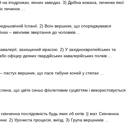
 на іподромах, кінних заводах. 3) Дрібна комаха, личинки якої
ніх личинок …
редньовічній Іспанії. 2) Воїн вершник, що споряджувався
нах – ввічливе звертання до чоловіків …
 кавалерії, захищений кірасою. 2) У західноєвропейських та
т або офіцер деяких гвардійських кавалерійських полків …
 – пастух вершник, що пасе табуни коней у степах …
ослина, що цвіте синьо фіолетовим суцвіттям і використовується
скінченна послідовність будь яких об єктів. || мат. Скінченна
ини. 2) Урочиста процесія, виїзд. 3) Група вершників …