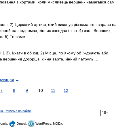
олювання з хортами, коли мисливець вершник намагався сам
 коні. 2) Цирковий артист, який виконує різноманітні вправи на
коней на іподромах, кінних заводах і т. ін. 4) заст. Вершник,
к. 5) Те саме …
 I 1 3). Ї/хати в об їзд. 2) Місце, по якому об їжджають або
а вершників дозорців; кінна варта, кінний патруль …
дующая
→
7
8
9
10
11
12
ка
,
Реклама на сайте
18+
omla,
Drupal,
WordPress, MODx.