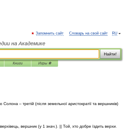
Запомнить сайт
Словарь на свой сайт
RU
едии на Академике
Найти!
Книги
Игры ⚽
 Солона – третій (після земельної аристократії та вершників)
 верхівець, вершник (у 1 знач.). || Той, хто добре їздить верхи.