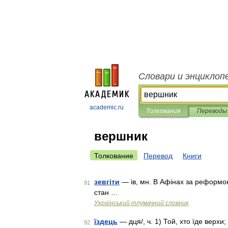
Словари и энциклоп
academic.ru
Толкования
Переводы
вершник
Толкование
Перевод
Книги
зевгіти
— ів, мн. В Афінах за реформою
91
стан …
Український тлумачний словник
їздець
— дця/, ч. 1) Той, хто їде верхи;
92